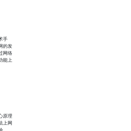
术手
网的发
过网络
功能上
心原理
法上网
验。