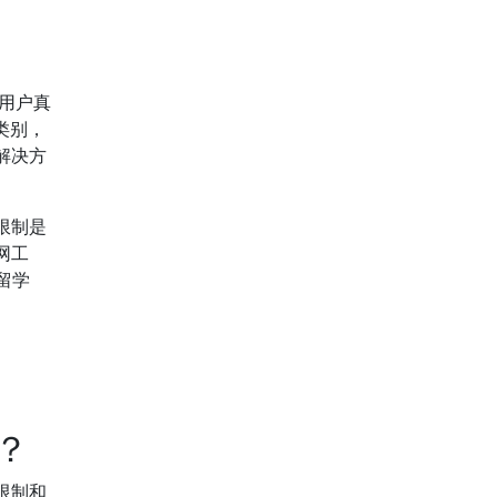
用户真
类别，
解决方
限制是
网工
留学
？
限制和