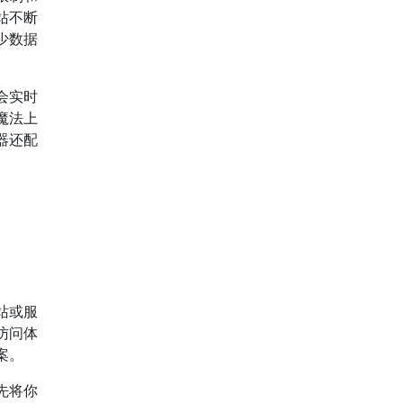
站不断
少数据
会实时
魔法上
器还配
站或服
访问体
案。
先将你