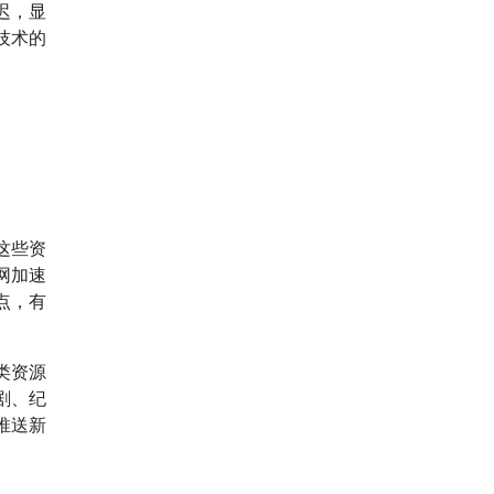
迟，显
技术的
这些资
网加速
点，有
类资源
剧、纪
推送新