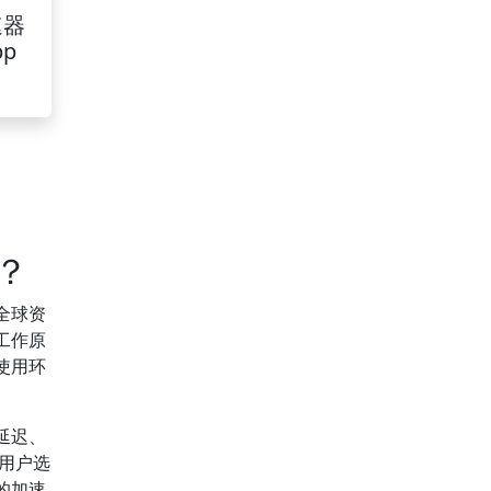
速器
pp
？
全球资
工作原
使用环
延迟、
用户选
的加速