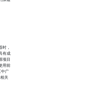
器时，
具有成
源项目
使用前
区中广
的相关