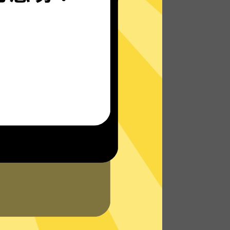
魔法上网加速器的自研发通信协议，使您无
论是在路上还是沙发上，都能轻松快速地访
问网络，体验真正的极速网络。
了解更多魔法上网加速器App特点